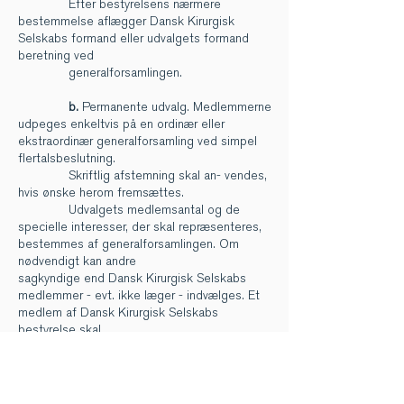
Efter bestyrelsens nærmere
bestemmelse aflægger Dansk Kirurgisk
Selskabs formand eller udvalgets formand
beretning ved
generalforsamlingen.
b.
Permanente udvalg. Medlemmerne
udpeges enkeltvis på en ordinær eller
ekstraordinær generalforsamling ved simpel
flertalsbeslutning.
Skriftlig afstemning skal an- vendes,
hvis ønske herom fremsættes.
Udvalgets medlemsantal og de
specielle interesser, der skal repræsenteres,
bestemmes af generalforsamlingen. Om
nødvendigt kan andre
sagkyndige end Dansk Kirurgisk Selskabs
medlemmer - evt. ikke læger - indvælges. Et
medlem af Dansk Kirurgisk Selskabs
bestyrelse skal
sædvanligvis have sæde i udvalget.
Medlemmer vælges for 3 år ad
gangen. Genvalg kan finde sted én gang. Hvis
mere end 50% af udvalget står for