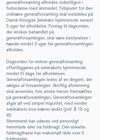
generalforsamling afholdes ordentligvis i
forbindelse med årsmødet. Tidspunkt for den
ordinære generalforsamling skal meddeles på
Dansk Kirurgisk Selskabs hjemmeside senest
5 uger før afholdelse. Forslag til dagsorden,
der ønskes behandlet på
generalforsamlingen, skal være bestyrelsen i
hænde mindst 3 uger før generalforsamlingen
afholdes.
Dagsorden for enhver generalforsamling
offentliggøres på selskabets hjemmeside
mindst l0 dage før afholdelsen.
Generalforsamlingen ledes af en dirigent, der
vælges af forsamlingen. Skriftlig afstemning
skal anvendes, hvis ønske herom fremsættes
på generalforsamlingen. Generalforsamlingen
afgør alt ved simpel majoritet, med mindre
selskabets love kræver andet (jvnf. § 15 og
l6).
Stemmeret kan udøves ved personligt
fremmøde eller via fuldmagt. Den enkelte
fuldmagthaver kan maksimalt råde over 5
fuldmagter.