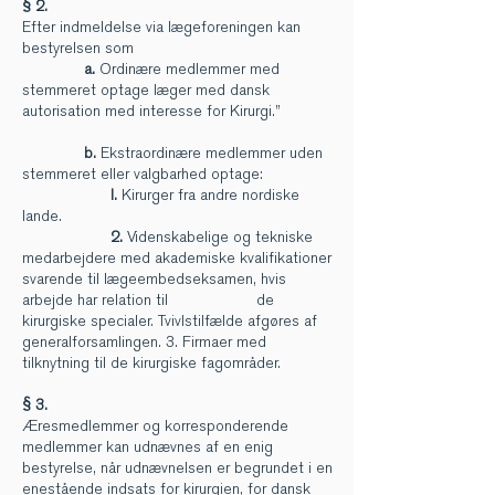
§ 2.
Efter indmeldelse via lægeforeningen kan
bestyrelsen som
a.
Ordinære medlemmer med
stemmeret optage læger med dansk
autorisation med interesse for Kirurgi.”
b.
Ekstraordinære medlemmer uden
stemmeret eller valgbarhed optage:
l.
Kirurger fra andre nordiske
lande.
2.
Videnskabelige og tekniske
medarbejdere med akademiske kvalifikationer
svarende til lægeembedseksamen, hvis
arbejde har relation til de
kirurgiske specialer. Tvivlstilfælde afgøres af
generalforsamlingen. 3. Firmaer med
tilknytning til de kirurgiske fagområder.
§ 3.
Æresmedlemmer og korresponderende
medlemmer kan udnævnes af en enig
bestyrelse, når udnævnelsen er begrundet i en
enestående indsats for kirurgien, for dansk