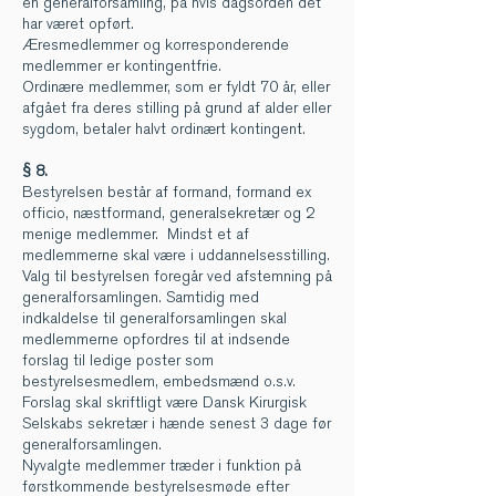
en generalforsamling, på hvis dagsorden det
har været opført.
Æresmedlemmer og korresponderende
medlemmer er kontingentfrie.
Ordinære medlemmer, som er fyldt 70 år, eller
afgået fra deres stilling på grund af alder eller
sygdom, betaler halvt ordinært kontingent.
§ 8.
Bestyrelsen består af formand, formand ex
officio, næstformand, generalsekretær og 2
menige medlemmer. Mindst et af
medlemmerne skal være i uddannelsesstilling.
Valg til bestyrelsen foregår ved afstemning på
generalforsamlingen. Samtidig med
indkaldelse til generalforsamlingen skal
medlemmerne opfordres til at indsende
forslag til ledige poster som
bestyrelsesmedlem, embedsmænd o.s.v.
Forslag skal skriftligt være Dansk Kirurgisk
Selskabs sekretær i hænde senest 3 dage før
generalforsamlingen.
Nyvalgte medlemmer træder i funktion på
førstkommende bestyrelsesmøde efter