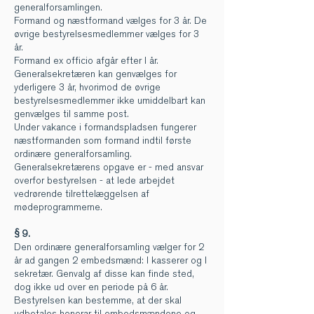
generalforsamlingen.
Formand og næstformand vælges for 3 år. De
øvrige bestyrelsesmedlemmer vælges for 3
år.
Formand ex officio afgår efter l år.
Generalsekretæren kan genvælges for
yderligere 3 år, hvorimod de øvrige
bestyrelsesmedlemmer ikke umiddelbart kan
genvælges til samme post.
Under vakance i formandspladsen fungerer
næstformanden som formand indtil første
ordinære generalforsamling.
Generalsekretærens opgave er - med ansvar
overfor bestyrelsen - at lede arbejdet
vedrørende tilrettelæggelsen af
mødeprogrammerne.
§ 9.
Den ordinære generalforsamling vælger for 2
år ad gangen 2 embedsmænd: l kasserer og l
sekretær. Genvalg af disse kan finde sted,
dog ikke ud over en periode på 6 år.
Bestyrelsen kan bestemme, at der skal
udbetales honorar til embedsmændene og