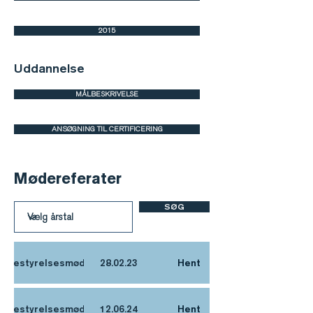
2015
Uddannelse
MÅLBESKRIVELSE
ANSØGNING TIL CERTIFICERING
Mødereferater
SØG
Bestyrelsesmøde
28.02.23
Hent
Bestyrelsesmøde
12.06.24
Hent