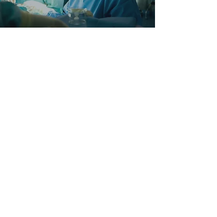
Kontakt Kolorektal
fagområdet
Har du spørgsmål er du altid velkommen
til at kontakte os.