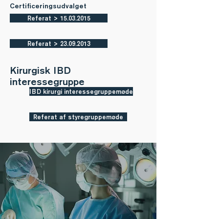
Mødereferat
08.01.13
Hent
Certificeringsudvalget
Referat > 15.03.2015
Mødereferat
03.02.16
Hent
Referat > 23.09.2013
Mødereferat
19.09.2016
Hent
Kirurgisk IBD
interessegruppe
IBD kirurgi interessegruppemøde
Mødereferat
04.06.17
Hent
Referat af styregruppemøde