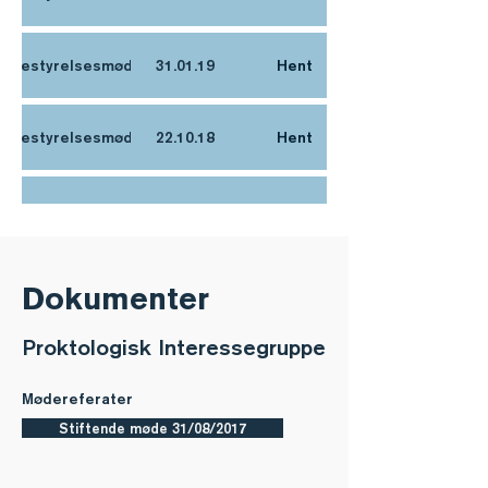
Bestyrelsesmøde
31.01.19
Hent
Bestyrelsesmøde
22.10.18
Hent
Bestyrelsesmøde
08.03.18
Hent
Bestyrelsesmøde
09.05.12
Hent
Dokumenter
Proktologisk Interessegruppe
Bestyrelsesmøde
10.10.22
Hent
Mødereferater
Bestyrelsesmøde
25.09.17
Hent
Stiftende møde 31/08/2017