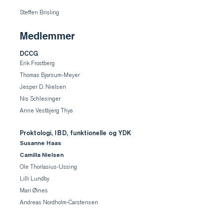
Steffen Brisling
Medlemmer
DCCG
Erik Frostberg
Thomas Bjørsum-Meyer
Jesper D. Nielsen
Nis Schlesinger
Anne Vestbjerg Thyø
Proktologi, IBD, funktionelle og YDK
Susanne Haas
Camilla Nielsen
Ole Thorlasius-Ussing
Lilli Lundby
Mari Øines
Andreas Nordholm-Carstensen