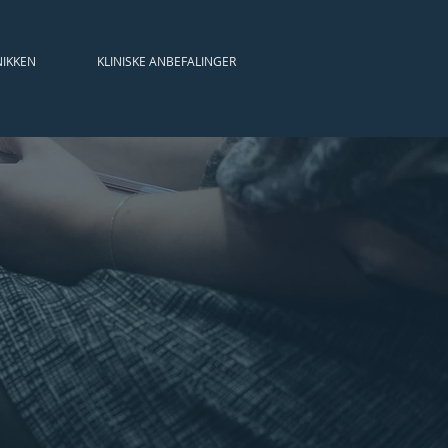
NIKKEN
KLINISKE ANBEFALINGER
KALENDER
ÅRSMØDER
KALENDER
ÅRSMØDER