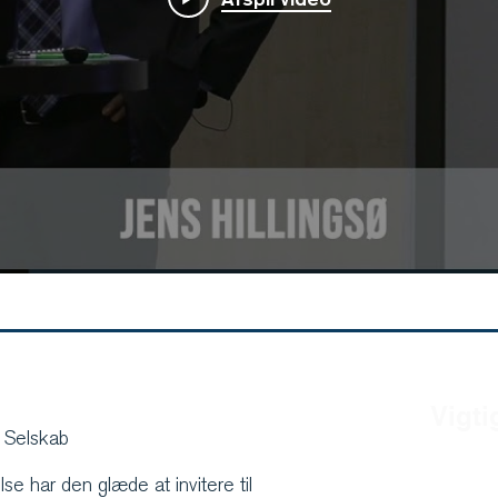
Vigti
 Selskab
Lokati
se har den glæde at invitere til