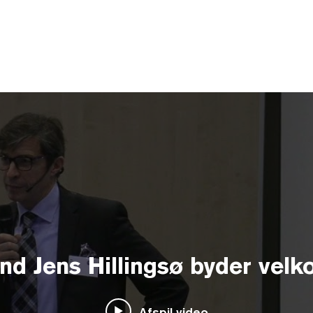
nd Jens Hillingsø byder vel
Afspil video