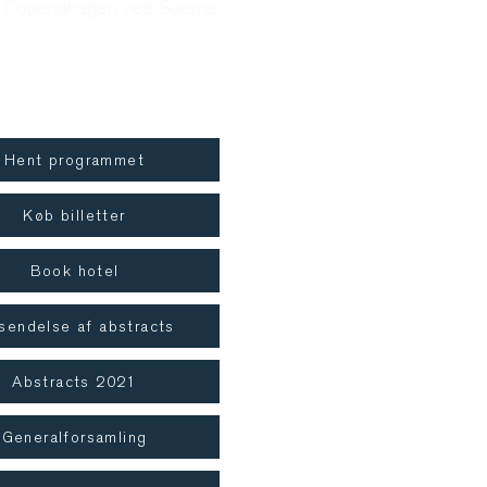
 Copenahagen ved Søerne
ngkode
81121
Hent programmet
Køb billetter
Book hotel
sendelse af abstracts
Abstracts 2021
Generalforsamling