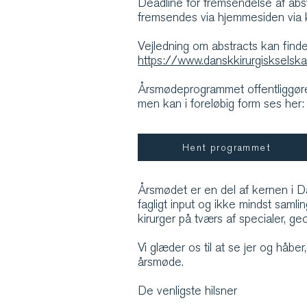
Deadline for fremsendelse af abs
fremsendes via hjemmesiden via 
Vejledning om abstracts kan finde
https://www.danskkirurgiskselsk
Årsmødeprogrammet offentliggøre
men kan i foreløbig form ses her:
Hent programmet
Årsmødet er en del af kernen i D
fagligt input og ikke mindst samlin
kirurger på tværs af specialer, g
Vi glæder os til at se jer og håber, 
årsmøde.
De venligste hilsner