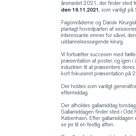
årsmødet 2021, der finder sted 
den 19.11.2021
, som vanligt p
Fagområderne og Dansk Kirurgis
planlagt hovedparten af sessioner
interessante emner for såvel, de
uddannelsessøgende kirurg.
Vi fortsætter succesen med fæll
præsentation af poster, og igen i å
industrien til at præsentere dere
kort fokuseret præsentation på 2 
Der holdes som vanligt generalf
eftermiddag.
Der afholdes gallamiddag torsda
Gallamiddagen finder sted i Odd
København. Efter gallamiddagen er 
se jer til en festlig aften.