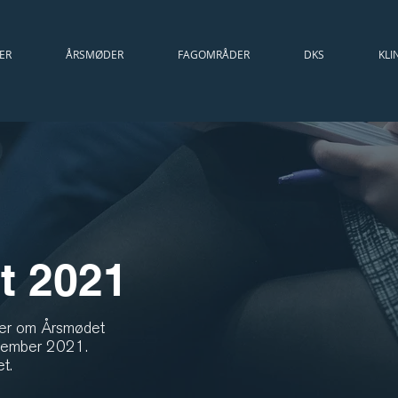
ER
ÅRSMØDER
FAGOMRÅDER
DKS
KLI
t 2021
oner om Årsmødet
ovember 2021.
t.