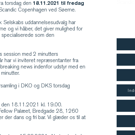
Scandic
18.11.2021 til fredag
fra torsdag den
å Scandic Copenhagen ved Søerne.
Booki
k Selskabs uddannelsesudvalg har
BDAN1
ne og vi håber, det giver mulighed for
n specialiserede som den
es session med 2 minutters
r har vi inviteret repræsentanter fra
s breaking news indenfor udstyr med en
minutter.
orsamling i DKO og DKS torsdag
Ind
g den 18.11.2021 kl. 19.00.
 Fellow Palæet, Bredgade 28, 1260
der dans og fri bar. Vi glæder os til at