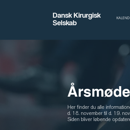
Dansk Kirurgisk
Dansk Kirurgisk
KALEND
Selskab
Selskab
Årsmøde
Her finder du alle informati
d. 18. november til d. 19. n
Siden bliver løbende opdatere