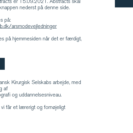
tracts er 15.09.2021. Abstracts skal
knappen nederst på denne side.
s på:
ab.dk/arsmodevejledninger
s på hjemmesiden når det er færdigt,
ansk Kirurgisk Selskabs arbejde, med
g af
eografi og uddannelsesniveau.
vi får et lærerigt og fornøjeligt