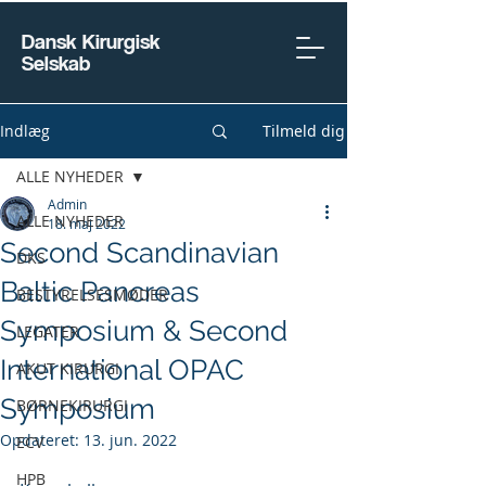
Dansk Kirurgisk
Selskab
Indlæg
Tilmeld dig
ALLE NYHEDER
Admin
ALLE NYHEDER
18. maj 2022
Second Scandinavian
DKS
Baltic Pancreas
BESTYRELSESMØDER
Symposium & Second
LEGATER
International OPAC
AKUT KIRURGI
Symposium
BØRNEKIRURGI
Opdateret:
13. jun. 2022
ECV
HPB