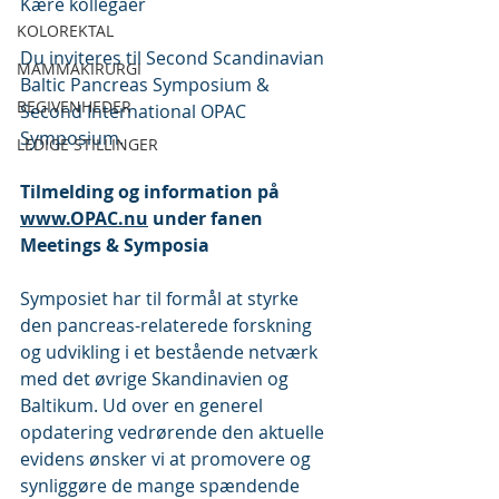
Kære kollegaer
KOLOREKTAL
Du inviteres til Second Scandinavian 
MAMMAKIRURGI
Baltic Pancreas Symposium & 
BEGIVENHEDER
Second International OPAC 
Symposium.
LEDIGE STILLINGER
Tilmelding og information på 
www.OPAC.nu
 under fanen 
Meetings & Symposia
Symposiet har til formål at styrke 
den pancreas-relaterede forskning 
og udvikling i et bestående netværk 
med det øvrige Skandinavien og 
Baltikum. Ud over en generel 
opdatering vedrørende den aktuelle 
evidens ønsker vi at promovere og 
synliggøre de mange spændende 