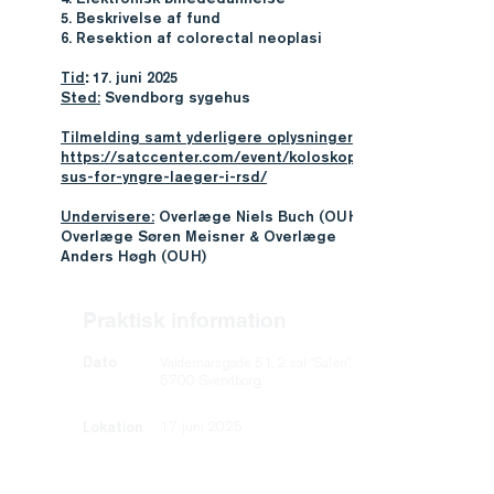
5. Beskrivelse af fund
6. Resektion af colorectal neoplasi
Tid
:
17. juni 2025
Sted:
Svendborg sygehus
Tilmelding samt yderligere oplysninger:
https://satccenter.com/event/koloskopikur
sus-for-yngre-laeger-i-rsd/
Undervisere:
Overlæge Niels Buch (OUH),
Overlæge Søren Meisner & Overlæge
Anders Høgh (OUH)
Praktisk information
Dato
Valdemarsgade 51, 2. sal “Salen”,
5700 Svendborg.
Lokation
17. juni 2025