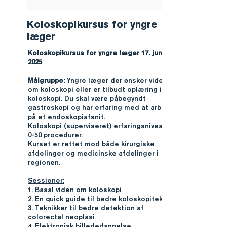
Koloskopikursus for yngre
læger
Koloskopikursus for yngre læger 17. juni
2025
Målgruppe:
Yngre læger der ønsker viden
om koloskopi eller er tilbudt oplæring i
koloskopi. Du skal være påbegyndt
gastroskopi og har erfaring med at arbejde
på et endoskopiafsnit.
Koloskopi (superviseret) erfaringsniveau på
0-50 procedurer.
Kurset er rettet mod både kirurgiske
afdelinger og medicinske afdelinger i
regionen.
Sessioner:
1. Basal viden om koloskopi
2. En quick guide til bedre koloskopiteknik
3. Teknikker til bedre detektion af
colorectal neoplasi
4. Elektronisk billededannelse