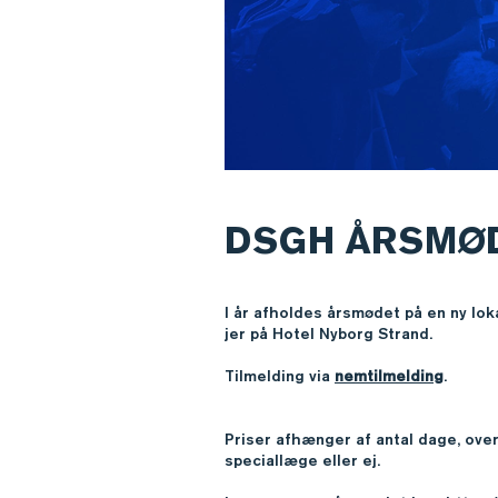
DSGH ÅRSMØ
I år afholdes årsmødet på en ny lokat
jer på Hotel Nyborg Strand.
Tilmelding via
nemtilmelding
.
Priser afhænger af antal dage, ove
speciallæge eller ej.