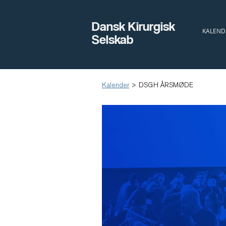
Dansk Kirurgisk
KALEND
Selskab
Kalender
>
DSGH ÅRSMØDE