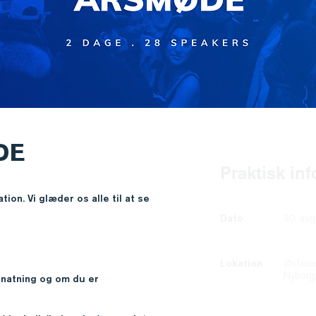
DE
Praktisk in
ion. Vi glæder os alle til at se
Dato
30. aug
Lokation
Østerø
Nyborg
rnatning og om du er