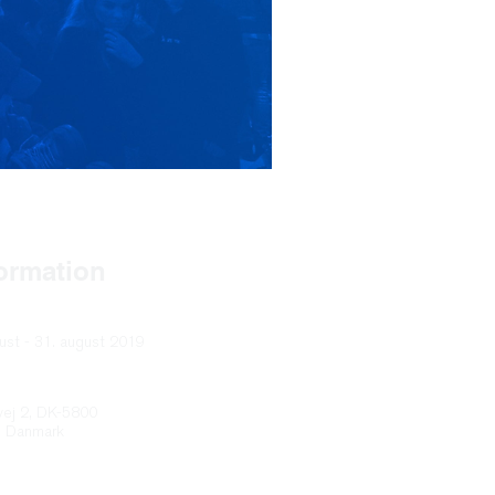
formation
ust - 31. august 2019
vej 2, DK-5800
, Danmark