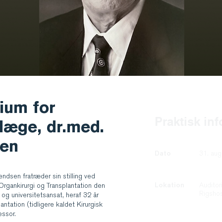
ium for
Praktisk in
læge, dr.med.
sen
Dato
31. au
ndsen fratræder sin stilling ved
Lokation
Auditor
Organkirurgi og Transplantation den
Rigshos
 og universitetsansat, heraf 32 år
antation (tidligere kaldet Kirurgisk
essor.