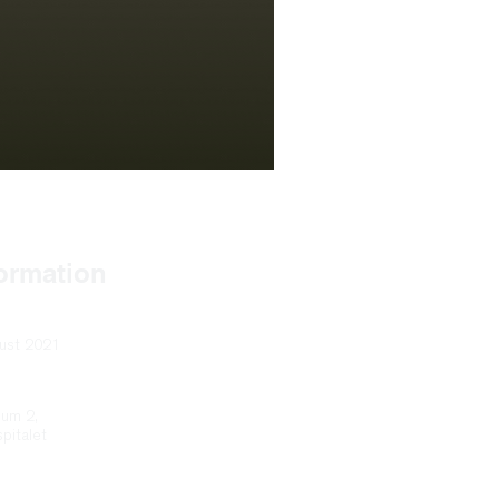
formation
gust 2021
ium 2,
pitalet