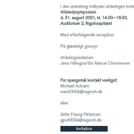
I den anledning indbyder afdelingen koll
Afskedssymposium
d. 31. august 2021, kl. 14.00—16.30,
Auditorium 2, Rigshospitalet
Med efterfølgende reception.
På glædeligt gensyn
Afdelingsledelsen
Jens Hillingsø/Bo Marcel Christensen
For spørgsmål kontakt venligst:
Michael Achiam:
mach0004@regionh.dk
eller
Gitte Frøsig-Petersen:
gpet0004@regionh.dk
Invitation