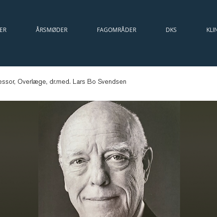
ER
ÅRSMØDER
FAGOMRÅDER
DKS
KLI
ssor, Overlæge, dr.med. Lars Bo Svendsen