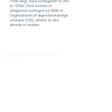
150kr årligt, mens kontingentet til DKS
er 1200kr. Dertil kommer et
obligatorisk kontingent på 200kr til
Organisationen af lægevidenskabelige
selskaber (LVS), såfremt du ikke
allerede er medlem.
DANSK KIRURGISK SELSKAB
KALENDER
BESTYRELSEN
UDVALG
MEDLEMSSKAB
LEDIGE STILLINGER
LEGATER
FAQ
FAGOMRÅDERNE