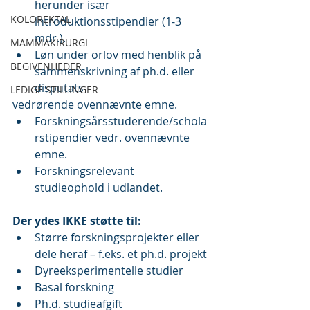
herunder især 
KOLOREKTAL
introduktionsstipendier (1-3 
mdr.).
MAMMAKIRURGI
Løn under orlov med henblik på 
BEGIVENHEDER
sammenskrivning af ph.d. eller 
disputats 
LEDIGE STILLINGER
vedrørende ovennævnte emne.
Forskningsårsstuderende/schola
rstipendier vedr. ovennævnte 
emne.
Forskningsrelevant 
studieophold i udlandet.
Der ydes IKKE støtte til:
Større forskningsprojekter eller 
dele heraf – f.eks. et ph.d. projekt
Dyreeksperimentelle studier
Basal forskning
Ph.d. studieafgift