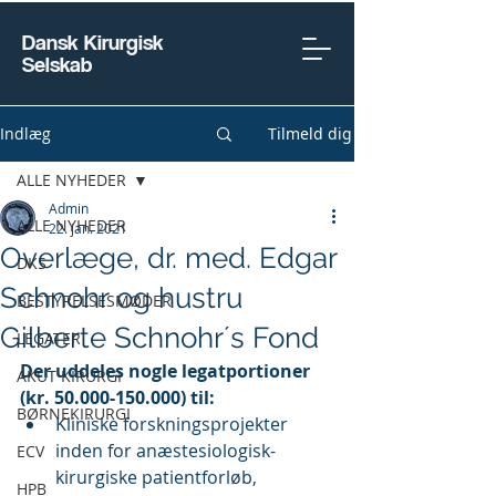
Dansk Kirurgisk
Selskab
Indlæg
Tilmeld dig
ALLE NYHEDER
Admin
ALLE NYHEDER
22. jan. 2021
Overlæge, dr. med. Edgar
DKS
Schnohr og hustru
BESTYRELSESMØDER
Gilberte Schnohr´s Fond
LEGATER
Der uddeles nogle legatportioner 
AKUT KIRURGI
(kr. 50.000-150.000) til:
BØRNEKIRURGI
Kliniske forskningsprojekter 
inden for anæstesiologisk-
ECV
kirurgiske patientforløb, 
HPB