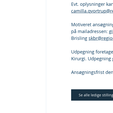
Evt. oplysninger ka
camilla.qvortrup@r
Motiveret ansøgning,
på mailadressen: 
g
Brisling 
skbr@regio
Udpegning foretages
Kirurgi. Udpegning 
Ansøgningsfrist den
Se alle ledige stillin