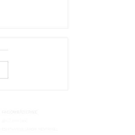
præsentanter søges
 ordinære medlemmer
rg) til DCCG.dk’s
yrelse snarest muligt
FAGOMRÅDERNE
AKUT KIRURGI
ESOPHAGUS CARDIA VENTRIKEL