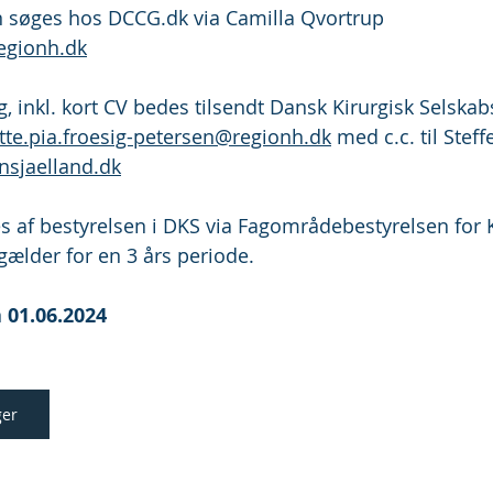
n søges hos 
DCCG.dk
 via Camilla Qvortrup 
egionh.dk
 inkl. kort CV bedes tilsendt Dansk Kirurgisk Selskabs
itte.pia.froesig-petersen@regionh.dk
 med c.c. til Steff
nsjaelland.dk
 af bestyrelsen i DKS via Fagområdebestyrelsen for K
gælder for en 3 års periode.
 
01.06.2024
ger