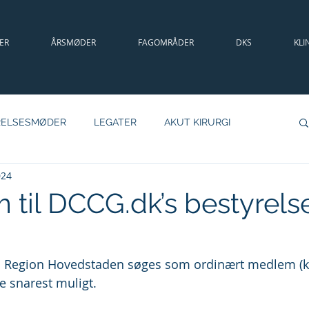
ER
ÅRSMØDER
FAGOMRÅDER
DKS
KLI
RELSESMØDER
LEGATER
AKUT KIRURGI
024
PB
KOLOREKTAL
MAMMAKIRURGI
 til DCCG.dk’s bestyrels
LLINGER
a Region Hovedstaden søges som ordinært medlem (kir
se snarest muligt.