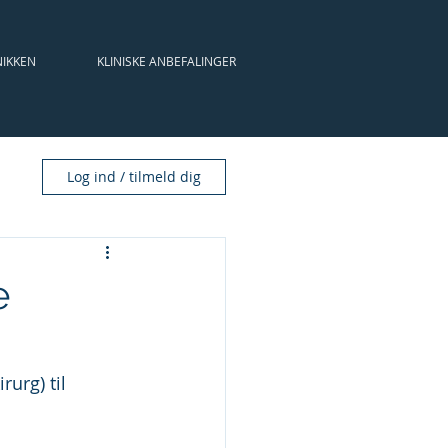
NIKKEN
KLINISKE ANBEFALINGER
KALENDER
ÅRSMØDER
Log ind / tilmeld dig
e
urg) til 