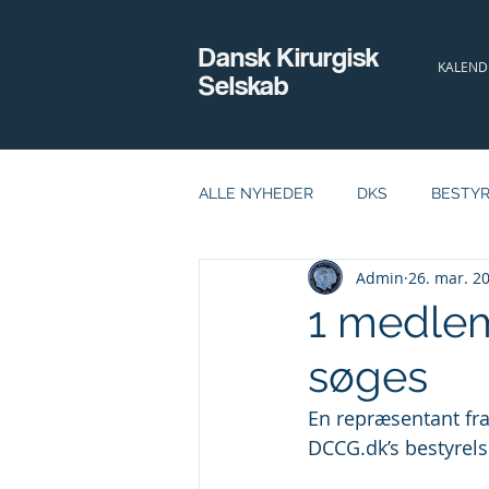
Dansk Kirurgisk
KALEND
Selskab
ALLE NYHEDER
DKS
BESTY
Admin
26. mar. 2
BØRNEKIRURGI
ECV
H
1 medlem
søges
BEGIVENHEDER
LEDIGE STI
En repræsentant fr
DCCG.dk
’s bestyrel