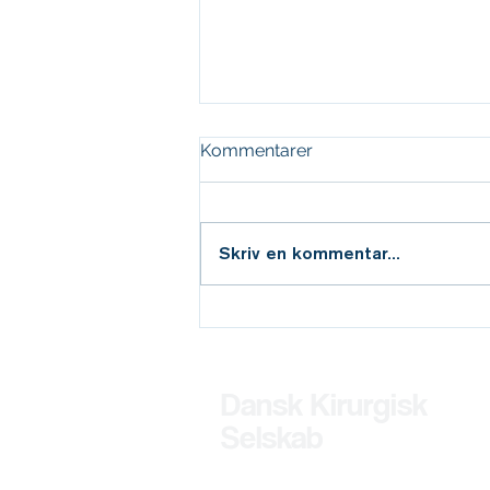
Kommentarer
Skriv en kommentar...
1 medlem til DMCG-PAL’s
bestyrelse
Dansk Kirurgisk
Selskab