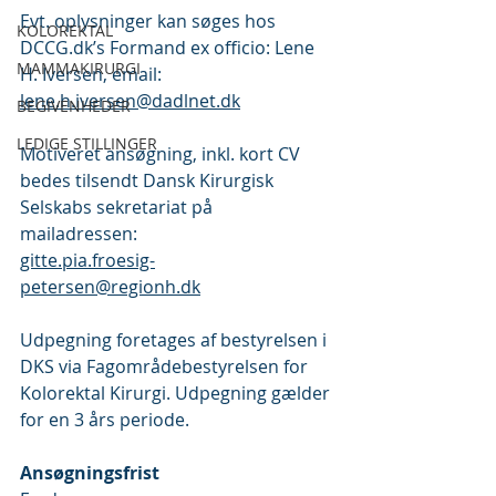
Evt. oplysninger kan søges hos 
KOLOREKTAL
DCCG.dk’s Formand ex officio: Lene 
MAMMAKIRURGI
H. Iversen, email:
lene.h.iversen@dadlnet.dk
BEGIVENHEDER
LEDIGE STILLINGER
Motiveret ansøgning, inkl. kort CV 
bedes tilsendt Dansk Kirurgisk 
Selskabs sekretariat på 
mailadressen: 
gitte.pia.froesig-
petersen@regionh.dk
Udpegning foretages af bestyrelsen i 
DKS via Fagområdebestyrelsen for 
Kolorektal Kirurgi. Udpegning gælder 
for en 3 års periode.
Ansøgningsfrist