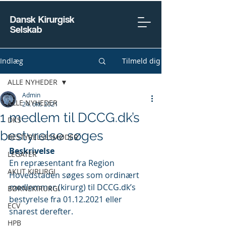
Dansk Kirurgisk
Selskab
Indlæg
Tilmeld dig
ALLE NYHEDER
Admin
ALLE NYHEDER
24. okt. 2021
1 medlem til DCCG.dk’s
DKS
bestyrelse søges
BESTYRELSESMØDER
Beskrivelse
LEGATER
En repræsentant fra Region 
AKUT KIRURGI
Hovedstaden søges som ordinært 
medlemmer (kirurg) til DCCG.dk’s 
BØRNEKIRURGI
bestyrelse fra 01.12.2021 eller 
ECV
snarest derefter.
HPB